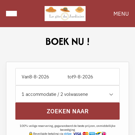
MENU
BOEK NU !
Van
tot
1
accommodatie /
2
volwassene
ZOEKEN NAAR
100% veilige reservering, gegarandeerd de beste prijzen, onmiddellijke
bevestiging
Beveiligde betaling via