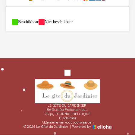
-
Beschikbaar
-
Niet beschikbaar
LE GÎTE DU JARDINIER
86 Rue De Froidmanteau,
7534, TOURNAI, BELGIQUE
Disclaimer
Algemene verkoopvoorwaarden
© 2026 Le Gîte du Jardinier
|
Powered by