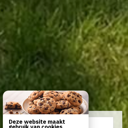
Deze website maakt
Van
tot
gebruik van cookies