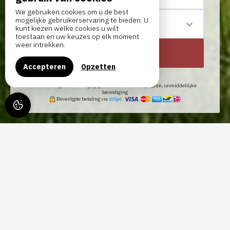
We gebruiken cookies om u de best
mogelijke gebruikerservaring te bieden. U
1
accommodatie /
2
volwassene
kunt kiezen welke cookies u wilt
toestaan en uw keuzes op elk moment
weer intrekken.
ZOEKEN NAAR
Accepteren
Opzetten
100% veilige reservering, gegarandeerd de beste prijzen, onmiddellijke
bevestiging
Beveiligde betaling via
LE GÎTE DU JARDINIER, GÎTE IN
DOORNIK - BESCHRIJVING
Het tuinmanshuisje is een oud huis dat deel uitmaakt van het
landgoed Château de Froidmenteau. Dit huis is in 2022 volledig
gerenoveerd en omgebouwd tot een landelijke gîte zodat u er
met z'n tweeën, met familie of met vrienden een heerlijk verblijf