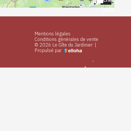
nous
Mentions légales
Conditions générales de vente
© 2026 Le Gîte du Jardinier
|
Propulsé par