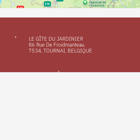
LE GÎTE DU JARDINIER
86 Rue De Froidmanteau,
7534, TOURNAI, BELGIQUE