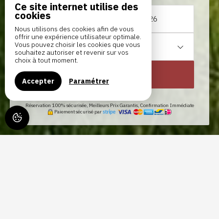
Ce site internet utilise des
cookies
Du
au
Nous utilisons des cookies afin de vous
offrir une expérience utilisateur optimale.
Vous pouvez choisir les cookies que vous
1
hébergement /
2
adultes
souhaitez autoriser et revenir sur vos
choix à tout moment.
RECHERCHER
Accepter
Paramétrer
Réservation 100% sécurisée, Meilleurs Prix Garantis, Confirmation Immédiate
Paiement sécurisé par
LE GÎTE DU JARDINIER, GÎTE À
TOURNAI - DESCRIPTION
Le gîte du jardinier est une ancienne maison faisant partie de la
propriété du Château de Froidmenteau. Cette maison a été