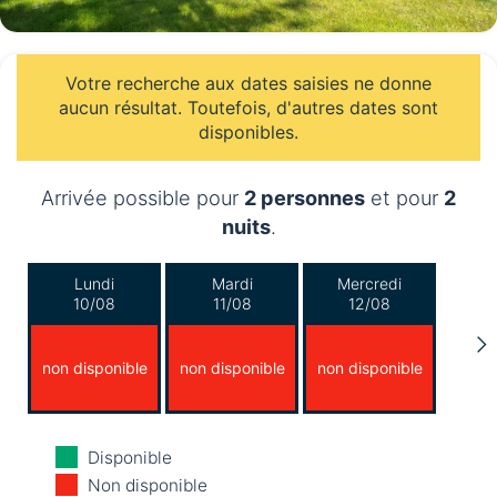
Votre recherche aux dates saisies ne donne
aucun résultat. Toutefois, d'autres dates sont
disponibles.
Arrivée possible pour
2 personnes
et pour
2
nuits
.
Lundi
Mardi
Mercredi
10/08
11/08
12/08
non disponible
non disponible
non disponible
Jeudi
Vendredi
Samedi
Disponible
13/08
14/08
15/08
Non disponible