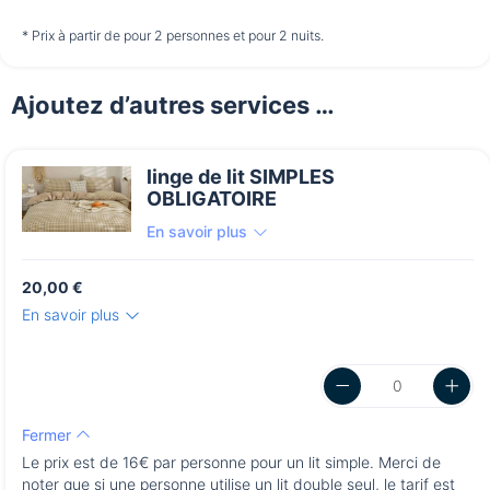
non disponible
non disponible
non disponible
* Prix à partir de pour 2 personnes et pour 2 nuits.
Ajoutez d’autres services …
Dimanche
16/08
linge de lit SIMPLES
non disponible
OBLIGATOIRE
En savoir plus
20,00 €
En savoir plus
Fermer
Le prix est de 16€ par personne pour un lit simple. Merci de
noter que si une personne utilise un lit double seul, le tarif est